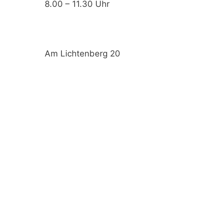
8.00 – 11.30 Uhr
Am Lichtenberg 20
88682 Salem
Telefon: 07553-334
Fax: 07553-828 420